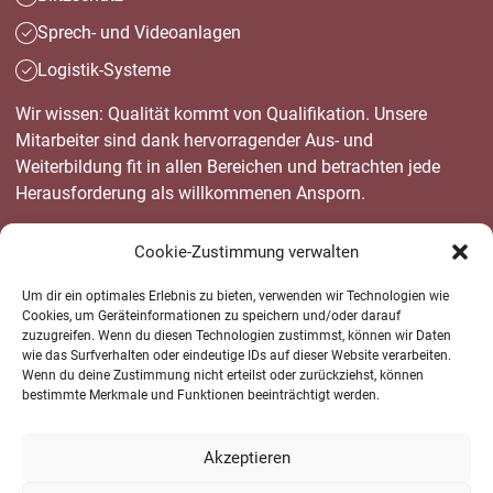
Sprech- und Videoanlagen
Logistik-Systeme
Wir wissen: Qualität kommt von Qualifikation. Unsere
Mitarbeiter sind dank hervorragender Aus- und
Weiterbildung fit in allen Bereichen und betrachten jede
Herausforderung als willkommenen Ansporn.
Cookie-Zustimmung verwalten
Um dir ein optimales Erlebnis zu bieten, verwenden wir Technologien wie
Cookies, um Geräteinformationen zu speichern und/oder darauf
zuzugreifen. Wenn du diesen Technologien zustimmst, können wir Daten
wie das Surfverhalten oder eindeutige IDs auf dieser Website verarbeiten.
MASSGESCHNEIDERTE INDUSTRIEINSTALLATION IN L
Wenn du deine Zustimmung nicht erteilst oder zurückziehst, können
ANGENFELD:
bestimmte Merkmale und Funktionen beeinträchtigt werden.
DIE BASIS FÜR IHREN ERFOLG
Akzeptieren
Ob eine Industrieinstallation Ihre Bedürfnisse erfüllen kann,